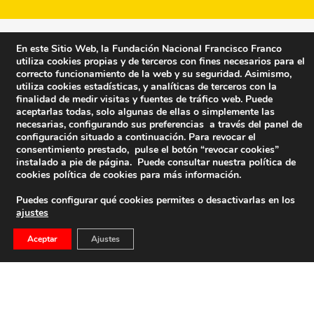
En este Sitio Web, la Fundación Nacional Francisco Franco
utiliza cookies propias y de terceros con fines necesarios para el
correcto funcionamiento de la web y su seguridad. Asimismo,
utiliza cookies estadísticas, y analíticas de terceros con la
finalidad de medir visitas y fuentes de tráfico web. Puede
aceptarlas todas, solo algunas de ellas o simplemente las
necesarias, configurando sus preferencias a través del panel de
configuración situado a continuación. Para revocar el
consentimiento prestado, pulse el botón “revocar cookies”
instalado a pie de página. Puede consultar nuestra política de
cookies
política de cookies
para más información.
Puedes configurar qué cookies permites o desactivarlas en los
ajustes
Fundación Nacional Francisco Franco
Aceptar
Ajustes
Calle Edgar Neville, 1 -1º Izq
(antes calle General Moscardó)
28020 (Madrid) – Tel. 91 541 21 22
Contacta con nosotros