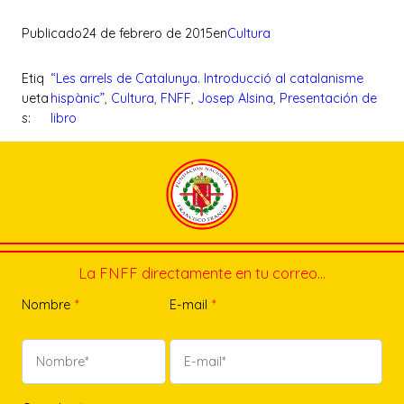
Publicado
24 de febrero de 2015
en
Cultura
Etiq
“Les arrels de Catalunya. Introducció al catalanisme
ueta
hispànic”
, 
Cultura
, 
FNFF
, 
Josep Alsina
, 
Presentación de
s:
libro
La FNFF directamente en tu correo…
Nombre
*
E-mail
*