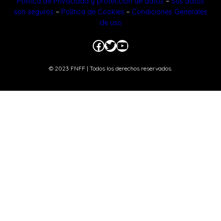
Política de Privacidad y protección de datos
–
Sus datos
son seguros
–
Política de Cookies
–
Condiciones Generales
de uso
Facebook
Twitter
YouTube
© 2023 FNFF | Todos los derechos reservados.