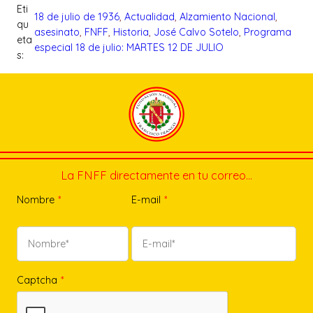
Eti
18 de julio de 1936
, 
Actualidad
, 
Alzamiento Nacional
, 
qu
asesinato
, 
FNFF
, 
Historia
, 
José Calvo Sotelo
, 
Programa
eta
especial 18 de julio: MARTES 12 DE JULIO
s:
La FNFF directamente en tu correo…
Nombre
*
E-mail
*
Captcha
*