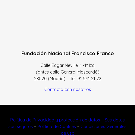
Fundación Nacional Francisco Franco
Calle Edgar Neville, 1 -1º Izq
(antes calle General Moscardó)
28020 (Madrid) – Tel. 91 541 21 22
Contacta con nosotros
Política de Privacidad y protección de datos
–
Sus datos
son seguros
–
Política de Cookies
–
Condiciones Generales
de uso