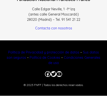
Calle Edgar Neville, 1 -1º Izq
(antes calle General Moscardó)
28020 (Madrid) – Tel. 91 541 21 22
Contacta con nosotros
Política de Privacidad y protección de datos
–
Sus datos
son seguros
–
Política de Cookies
–
Condiciones Generales
de uso
Facebook
Twitter
YouTube
© 2023 FNFF | Todos los derechos reservados.