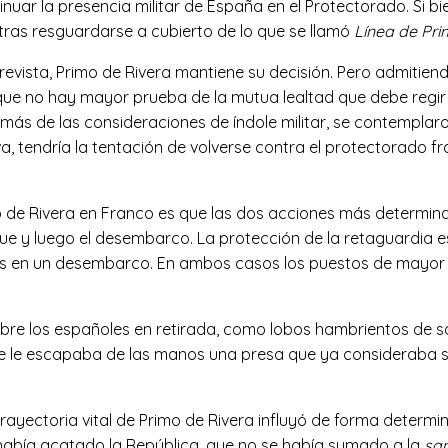
ntinuar la presencia militar de España en el Protectorado. Si
 tras resguardarse a cubierto de lo que se llamó
Línea de Pri
ntrevista, Primo de Rivera mantiene su decisión. Pero admitie
que no hay mayor prueba de la mutua lealtad que debe regir
ás de las consideraciones de índole militar, se contemplaron
iva, tendría la tentación de volverse contra el protectorado
 de Rivera en Franco es que las dos acciones más determinan
egue y luego el desembarco. La protección de la retaguardia es
o es en un desembarco. En ambos casos los puestos de mayor 
bre los españoles en retirada, como lobos hambrientos de sa
 le escapaba de las manos una presa que ya consideraba seg
trayectoria vital de Primo de Rivera influyó de forma determi
había acatado la República, que no se había sumado a la
san