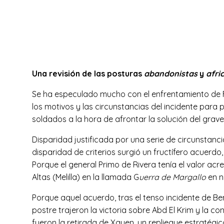
Una revisión de las posturas
abandonistas
y
afri
Se ha especulado mucho con el enfrentamiento de Fra
los motivos y las circunstancias del incidente para
soldados a la hora de afrontar la solución del grav
Disparidad justificada por una serie de circunstanc
disparidad de criterios surgió un fructífero acuerd
Porque el general Primo de Rivera tenía el valor a
Altas (Melilla) en la llamada G
uerra de Margallo
en n
Porque aquel acuerdo, tras el tenso incidente de B
postre trajeron la victoria sobre Abd El Krim y la c
fueron la retirada de Xauen, un repliegue estratég