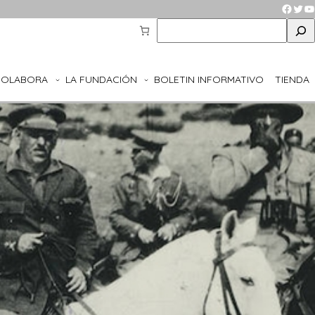
Faceb
Twit
Y
S
e
a
r
COLABORA
LA FUNDACIÓN
BOLETIN INFORMATIVO
TIENDA
c
h