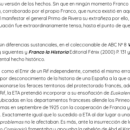
u versión de los hechos. Sin que en ningún momento Franco l
 corroborado por el propio Franco, que nunca existió en aq
anifestar el general Primo de Rivera su extrañeza por ello, s
uación fue extraordinariamente tensa, hasta el punto de qu
sin diferencias sustanciales, en el coleccionable de ABC Nº 8
 y siguientes y
Franco la Historia
Editorial Fénix (2000) P. 131
ntal hecho histórico.
 ya como el Emir de un Rif independiente, cometió el mismo e
por desconocimiento de la historia de una España a la que od
nexionarse los feraces territorios del protectorado francés, 
Rif, la ETA pretendió incorporar a su ensoñación de
Euskalerr
s ubicadas en los departamentos franceses allende los Pirin
mas en septiembre de 1925 con la cooperación de Francia y 
. Exactamente igual que lo sucedido a ETA al dar lugar a u
problemas
no le afectaban. Es más, ante la insurrección de 
to Comisario
) fomentaba y apoyaba la rebelión de Abd el Kri