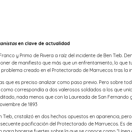
canistas
en clave de actualidad
nco y Primo de Rivera a raíz del incidente de Ben Tieb. Den
 poner de manifiesto que más que un enfrentamiento, lo que t
e problema creado en el Protectorado de Marruecos tras la ins
ias que es preciso analizar como paso previo. Pero sobre tod
o, como correspondía a dos valerosos soldados a los que uní
creditado, nada menos que con la Laureada de San Fernando 
oviembre de 1893
en Tieb, cristalizó en dos hechos opuestos en apariencia, pe
onsecuente pacificación del Protectorado de Marruecos. Es dec
ico para hacerse fuertes sobre la que se conoce como “Línea