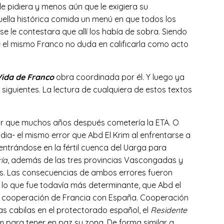
e pidiera y menos aún que le exigiera su
uella histórica comida un menú en que todos los
e le contestara que allí los había de sobra. Siendo
e el mismo Franco no duda en calificarla como acto
Vida de Franco
obra coordinada por él. Y luego ya
 y siguientes. La lectura de cualquiera de estos textos
rror que muchos años después cometería la ETA. O
ia- el mismo error que Abd El Krim al enfrentarse a
adentrándose en la fértil cuenca del Uarga para
ía
, además de las tres provincias Vascongadas y
eos. Las consecuencias de ambos errores fueron
lo que fue todavía más determinante, que Abd el
na cooperación de Francia con España. Cooperación
las cabilas en el protectorado español, el
Residente
m para tener en paz su zona. De forma similar a