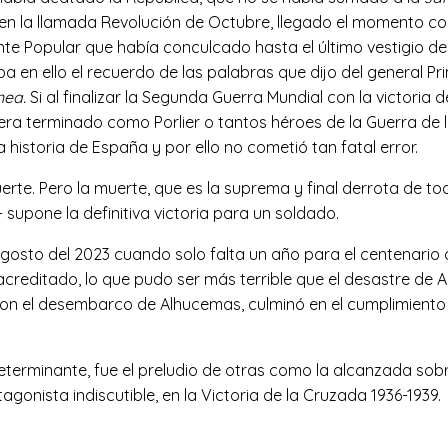
 en la llamada Revolución de Octubre, llegado el momento con
ente Popular que había conculcado hasta el último vestigio de
a en ello el recuerdo de las palabras que dijo del general Pri
nea.
Si al finalizar la Segunda Guerra Mundial con la victoria
ubiera terminado como Porlier o tantos héroes de la Guerra d
 historia de España y por ello no cometió tan fatal error.
erte. Pero la muerte, que es la suprema y final derrota de t
 supone la definitiva victoria para un soldado.
agosto del 2023 cuando solo falta un año para el centenario de
editado, lo que pudo ser más terrible que el desastre de An
con el desembarco de Alhucemas, culminó en el cumplimiento 
determinante, fue el preludio de otras como la alcanzada sob
onista indiscutible, en la Victoria de la Cruzada 1936-1939.