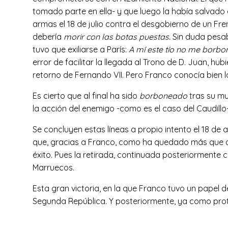
tomado parte en ella- y que luego la había salvado
armas el 18 de julio contra el desgobierno de un Fr
debería
morir con las botas
puestas.
Sin duda pesab
tuvo que exiliarse a París:
A mí este tío no me borbo
error de facilitar la llegada al Trono de D. Juan, h
retorno de Fernando VII. Pero Franco conocía bien la
Es cierto que al final ha sido
borboneado
tras su mu
la acción del enemigo -como es el caso del Caudillo-
Se concluyen estas líneas a propio intento el 18 de 
que, gracias a Franco, como ha quedado más que acr
éxito. Pues la retirada, continuada posteriormente 
Marruecos.
Esta gran victoria, en la que Franco tuvo un papel 
Segunda República. Y posteriormente, ya como protag