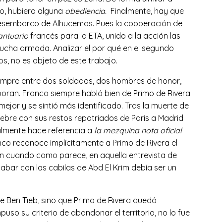
ho, hubiera alguna
obediencia.
Finalmente, hay que
 desembarco de Alhucemas. Pues la cooperación de
antuario
francés para la ETA, unido a la acción las
 lucha armada. Analizar el por qué en el segundo
s, no es objeto de este trabajo.
iempre entre dos soldados, dos hombres de honor,
oboran. Franco siempre habló bien de Primo de Rivera
jor y se sintió más identificado. Tras la muerte de
únebre con sus restos repatriados de París a Madrid
ualmente hace referencia a
la mezquina nota oficial
co reconoce implícitamente a Primo de Rivera el
Aún cuando como parece, en aquella entrevista de
bar con las cabilas de Abd El Krim debía ser un
e Ben Tieb, sino que Primo de Rivera quedó
uso su criterio de abandonar el territorio, no lo fue