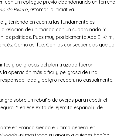
 bien con un repliegue previo abandonando un terreno
mo de Rivera
, retomar la iniciativa.
ndo y teniendo en cuenta las fundamentales
 la relación de un mando con un subordinado. Y
 las políticas. Pues muy posiblemente Abd El Krim,
 francés. Como así fue. Con las consecuencias que ya
tes y peligrosas del plan trazado fueron
 la operación más difícil y peligrosa de una
responsabilidad y peligro recaen, no casualmente,
ngre sobre un rebaño de ovejas para repetir el
ura. Y en ese éxito del ejército español y de
nante en Franco siendo el último general en
jurjada
-ni mostrado su apoyo a quienes habían