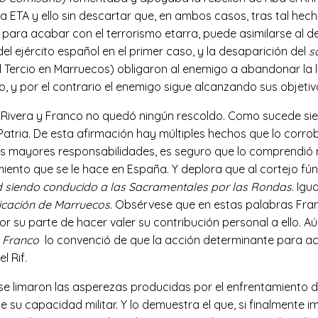
la ETA y ello sin descartar que, en ambos casos, tras tal hec
 para acabar con el terrorismo etarra, puede asimilarse al
el ejército español en el primer caso, y la desaparición del
s
 el Tercio en Marruecos) obligaron al enemigo a abandonar la
 y por el contrario el enemigo sigue alcanzando sus objetivo
e Rivera y Franco no quedó ningún rescoldo. Como sucede s
Patria. De esta afirmación hay múltiples hechos que lo corr
as mayores responsabilidades, es seguro que lo comprendió me
amiento que se le hace en España. Y deplora que al cortejo f
ad siendo conducido a las Sacramentales por las Rondas
. Ig
ficación de Marruecos.
Obsérvese que en estas palabras Fran
r su parte de hacer valer su contribución personal a ello. 
ó Franco
lo convenció de que la acción determinante para aca
 Rif.
se limaron las asperezas producidas por el enfrentamiento d
u capacidad militar. Y lo demuestra el que, si finalmente imp