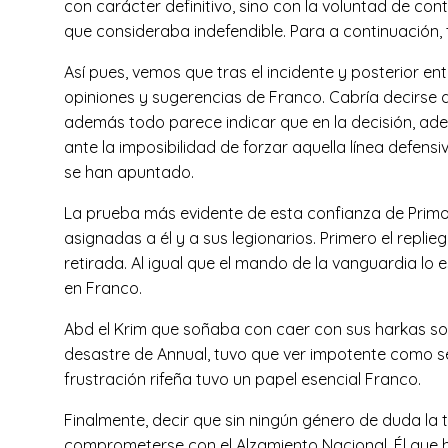
con carácter definitivo, sino con la voluntad de co
que consideraba indefendible. Para a continuación,
Así pues, vemos que tras el incidente y posterior e
opiniones y sugerencias de Franco. Cabría decirse 
además todo parece indicar que en la decisión, adem
ante la imposibilidad de forzar aquella línea defens
se han apuntado.
La prueba más evidente de esta confianza de Primo
asignadas a él y a sus legionarios. Primero el repli
retirada. Al igual que el mando de la vanguardia l
en Franco.
Abd el Krim que soñaba con caer con sus harkas so
desastre de Annual, tuvo que ver impotente como se
frustración rifeña tuvo un papel esencial Franco.
Finalmente, decir que sin ningún género de duda la 
comprometerse con el Alzamiento Nacional. Él que 