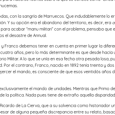
lhucemas.
odas, con la sangría de Marruecos. Que indudablemente lo er
ón. Y su opción era el abandono del territorio, es decir, era
a
 para acabar “manu militari” con el problema, pensaba que 
os el desastre de Annual.
 y Franco debemos tener en cuenta en primer lugar la difere
a y cuatro años, pero lo más determinante es que desde hac
rio Militar. A lo que se unía en esa fecha otra pesada losa, 
. Por el contrario, Franco, nacido en 1892 tenía treinta y dos
jercer el mando, es consciente de que esos veintidós años de
exclusivamente el mando de unidades. Mientras que Primo d
e la política. Nada pues tiene de extraño aquella disparidad 
a Ricardo de La Cierva, que a su solvencia como historiador 
 pesar de alguna pequeña discrepancia entre su relato, basa