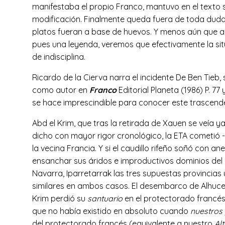
manifestaba el propio Franco, mantuvo en el texto s
modificación. Finalmente queda fuera de toda duda,
platos fueran a base de huevos. Y menos aún que al m
pues una leyenda, veremos que efectivamente la sit
de indisciplina.
Ricardo de la Cierva narra el incidente De Ben Tieb, 
como autor en
Franco
Editorial Planeta (1986) P. 77
se hace imprescindible para conocer este trascende
Abd el Krim, que tras la retirada de Xauen se veía
dicho con mayor rigor cronológico, la ETA cometió -
la vecina Francia. Y si el caudillo rifeño soñó con a
ensanchar sus áridos e improductivos dominios del 
Navarra, Iparretarrak las tres supuestas provincia
similares en ambos casos. El desembarco de Alhuce
Krim perdió su
santuario
en el protectorado francés
que no había existido en absoluto cuando
nuestros
del protectorado francés (equivalente a nuestro
Al