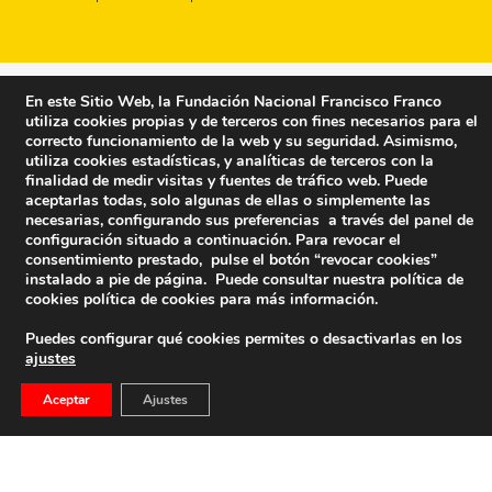
En este Sitio Web, la Fundación Nacional Francisco Franco
utiliza cookies propias y de terceros con fines necesarios para el
correcto funcionamiento de la web y su seguridad. Asimismo,
utiliza cookies estadísticas, y analíticas de terceros con la
finalidad de medir visitas y fuentes de tráfico web. Puede
aceptarlas todas, solo algunas de ellas o simplemente las
necesarias, configurando sus preferencias a través del panel de
configuración situado a continuación. Para revocar el
consentimiento prestado, pulse el botón “revocar cookies”
instalado a pie de página. Puede consultar nuestra política de
cookies
política de cookies
para más información.
Puedes configurar qué cookies permites o desactivarlas en los
ajustes
Fundación Nacional Francisco Franco
Aceptar
Ajustes
Calle Edgar Neville, 1 -1º Izq
(antes calle General Moscardó)
28020 (Madrid) – Tel. 91 541 21 22