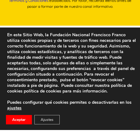
Términos y Condiciones
establecidos. Por favor, recuerda leerlos antes de
pasar a formar parte de nuestro canal informativo.
En este Sitio Web, la Fundación Nacional Francisco Franco
utiliza cookies propias y de terceros con fines necesarios para el
correcto funcionamiento de la web y su seguridad. Asimismo,
utiliza cookies estadísticas, y analíticas de terceros con la
finalidad de medir visitas y fuentes de tráfico web. Puede
aceptarlas todas, solo algunas de ellas o simplemente las
necesarias, configurando sus preferencias a través del panel de
configuración situado a continuación. Para revocar el
consentimiento prestado, pulse el botón “revocar cookies”
instalado a pie de página. Puede consultar nuestra política de
cookies
política de cookies
para más información.
Puedes configurar qué cookies permites o desactivarlas en los
ajustes
Fundación Nacional Francisco Franco
Aceptar
Ajustes
Calle Edgar Neville, 1 -1º Izq
(antes calle General Moscardó)