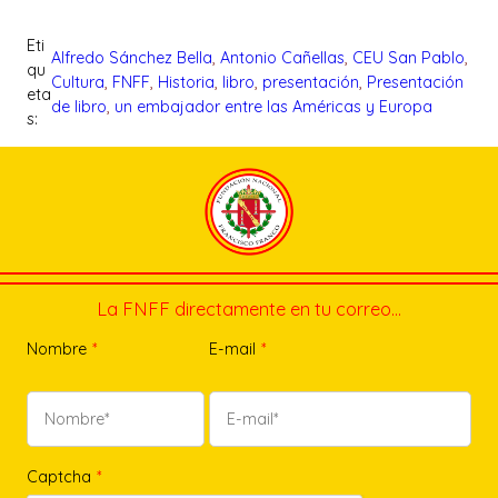
Eti
Alfredo Sánchez Bella
, 
Antonio Cañellas
, 
CEU San Pablo
, 
qu
Cultura
, 
FNFF
, 
Historia
, 
libro
, 
presentación
, 
Presentación
eta
de libro
, 
un embajador entre las Américas y Europa
s:
La FNFF directamente en tu correo…
Nombre
*
E-mail
*
Captcha
*