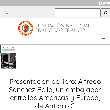
Saltar
Faceb
Twit
Y
al
S
contenido
e
a
r
c
h
Presentación de libro: Alfredo
Sánchez Bella, un embajador
entre las Américas y Europa,
de Antonio C