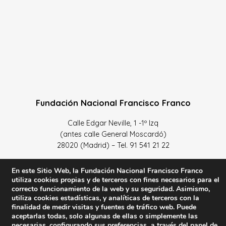
Fundación Nacional Francisco Franco
Calle Edgar Neville, 1 -1º Izq
(antes calle General Moscardó)
28020 (Madrid) – Tel. 91 541 21 22
Contacta con nosotros
En este Sitio Web, la Fundación Nacional Francisco Franco
utiliza cookies propias y de terceros con fines necesarios para el
correcto funcionamiento de la web y su seguridad. Asimismo,
utiliza cookies estadísticas, y analíticas de terceros con la
finalidad de medir visitas y fuentes de tráfico web. Puede
Política de Privacidad y protección de datos
–
Sus datos
aceptarlas todas, solo algunas de ellas o simplemente las
necesarias, configurando sus preferencias a través del panel de
son seguros
–
Política de Cookies
–
Condiciones Generales