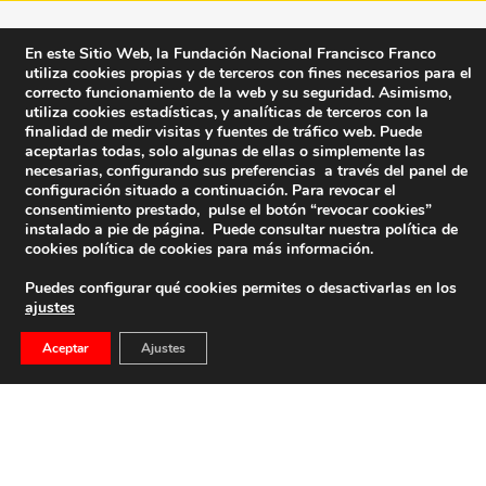
En este Sitio Web, la Fundación Nacional Francisco Franco
utiliza cookies propias y de terceros con fines necesarios para el
correcto funcionamiento de la web y su seguridad. Asimismo,
utiliza cookies estadísticas, y analíticas de terceros con la
finalidad de medir visitas y fuentes de tráfico web. Puede
aceptarlas todas, solo algunas de ellas o simplemente las
necesarias, configurando sus preferencias a través del panel de
configuración situado a continuación. Para revocar el
consentimiento prestado, pulse el botón “revocar cookies”
instalado a pie de página. Puede consultar nuestra política de
cookies
política de cookies
para más información.
Puedes configurar qué cookies permites o desactivarlas en los
ajustes
Fundación Nacional Francisco Franco
Aceptar
Ajustes
Calle Edgar Neville, 1 -1º Izq
(antes calle General Moscardó)
28020 (Madrid) – Tel. 91 541 21 22
Contacta con nosotros