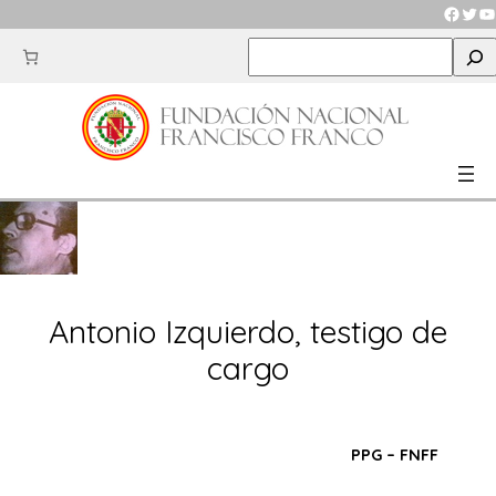
Saltar
Faceb
Twit
Y
al
S
contenido
e
a
r
c
h
Antonio Izquierdo, testigo de
cargo
PPG – FNFF