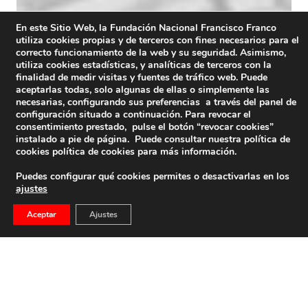
En este Sitio Web, la Fundación Nacional Francisco Franco
utiliza cookies propias y de terceros con fines necesarios para el
correcto funcionamiento de la web y su seguridad. Asimismo,
utiliza cookies estadísticas, y analíticas de terceros con la
finalidad de medir visitas y fuentes de tráfico web. Puede
aceptarlas todas, solo algunas de ellas o simplemente las
necesarias, configurando sus preferencias a través del panel de
configuración situado a continuación. Para revocar el
consentimiento prestado, pulse el botón “revocar cookies”
instalado a pie de página. Puede consultar nuestra política de
cookies
política de cookies
para más información.
Puedes configurar qué cookies permites o desactivarlas en los
ajustes
Aceptar
Ajustes
Crítica De Libro: Proyecto Islero. Cuando España
Pudo Desarrollar Armas Nucleares, De Guillermo
Vela
Crítica de libro: Proyecto Islero. Cuando España pudo
desarrollar armas nucleares, de Guillermo Velarde