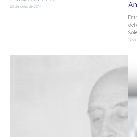
An
23 de junio de 2014
Entr
del
Sole
12 de