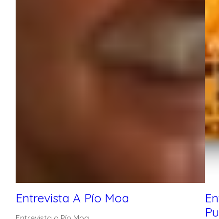
Entrevista A Pío Moa
En
Pu
Entrevista a Pío Moa