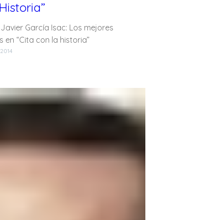
Historia”
 Javier García Isac: Los mejores
s en “Cita con la historia”
 2014