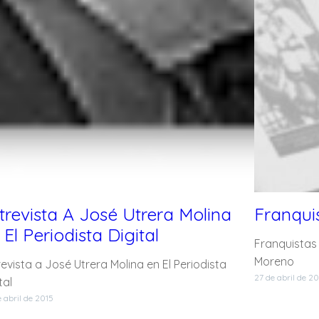
trevista A José Utrera Molina
Franquis
 El Periodista Digital
Franquistas 
Moreno
evista a José Utrera Molina en El Periodista
27 de abril de 2
tal
 abril de 2015