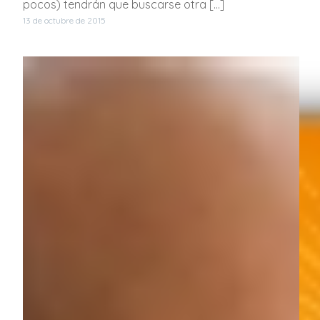
pocos) tendrán que buscarse otra […]
13 de octubre de 2015