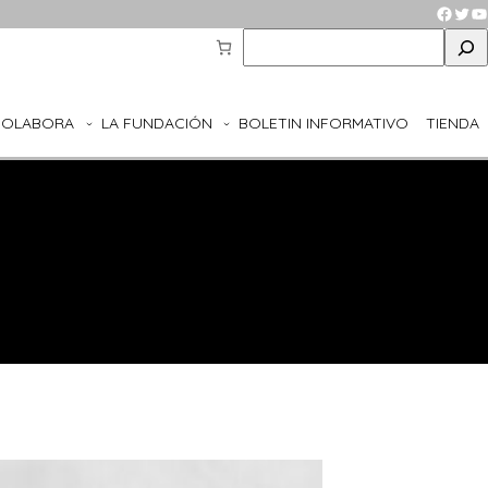
Faceb
Twit
Y
S
e
a
r
COLABORA
LA FUNDACIÓN
BOLETIN INFORMATIVO
TIENDA
c
h