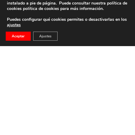
instalado a pie de página. Puede consultar nuestra política de
cookies
política de cookies
para más información.
Puedes configurar qué cookies permites o desactivarlas en los
ajustes
Aceptar
Ajustes
Entrevista A Luis Felipe Utrera-Molina
Luis Felipe Utrera-Molina es licenciado en Derecho y
Asesoría de Empresas por la Universidad Pontificia […]
21 de diciembre de 2018