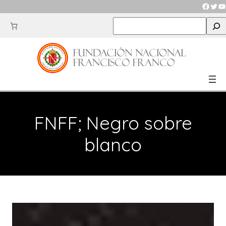
Saltar
Faceb
Twit
Y
al
S
contenido
e
a
r
c
h
FNFF; Negro sobre
blanco