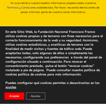
*Al suscribirte a nuestro boletín informativo, aceptas todos nuestros
Términos y Condiciones
establecidos. Por favor, recuerda leerlos antes de
pasar a formar parte de nuestro canal informativo.
En este Sitio Web, la Fundación Nacional Francisco Franco
utiliza cookies propias y de terceros con fines necesarios para el
correcto funcionamiento de la web y su seguridad. Asimismo,
utiliza cookies estadísticas, y analíticas de terceros con la
finalidad de medir visitas y fuentes de tráfico web. Puede
aceptarlas todas, solo algunas de ellas o simplemente las
necesarias, configurando sus preferencias a través del panel de
configuración situado a continuación. Para revocar el
consentimiento prestado, pulse el botón “revocar cookies”
instalado a pie de página. Puede consultar nuestra política de
cookies
política de cookies
para más información.
Puedes configurar qué cookies permites o desactivarlas en los
ajustes
Fundación Nacional Francisco Franco
Aceptar
Ajustes
Calle Edgar Neville, 1 -1º Izq