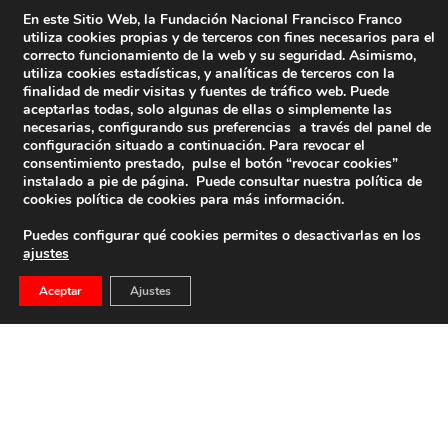
En este Sitio Web, la Fundación Nacional Francisco Franco
utiliza cookies propias y de terceros con fines necesarios para el
correcto funcionamiento de la web y su seguridad. Asimismo,
La FNFF directamente en tu correo…
utiliza cookies estadísticas, y analíticas de terceros con la
finalidad de medir visitas y fuentes de tráfico web. Puede
Nombre
*
E-mail
*
aceptarlas todas, solo algunas de ellas o simplemente las
necesarias, configurando sus preferencias a través del panel de
configuración situado a continuación. Para revocar el
consentimiento prestado, pulse el botón “revocar cookies”
instalado a pie de página. Puede consultar nuestra política de
cookies
política de cookies
para más información.
Captcha
*
Puedes configurar qué cookies permites o desactivarlas en los
ajustes
Aceptar
Ajustes