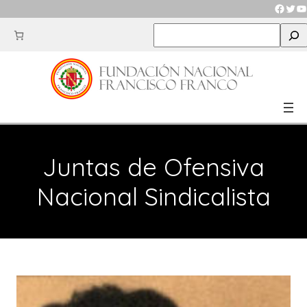
Saltar
Faceb
Twit
Y
al
S
contenido
e
a
r
c
h
Juntas de Ofensiva
Nacional Sindicalista