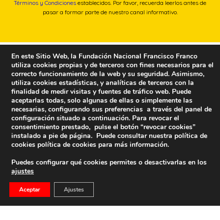
Términos y Condiciones
establecidos. Por favor, recuerda leerlos antes de
pasar a formar parte de nuestro canal informativo.
En este Sitio Web, la Fundación Nacional Francisco Franco
utiliza cookies propias y de terceros con fines necesarios para el
correcto funcionamiento de la web y su seguridad. Asimismo,
utiliza cookies estadísticas, y analíticas de terceros con la
finalidad de medir visitas y fuentes de tráfico web. Puede
aceptarlas todas, solo algunas de ellas o simplemente las
necesarias, configurando sus preferencias a través del panel de
configuración situado a continuación. Para revocar el
consentimiento prestado, pulse el botón “revocar cookies”
instalado a pie de página. Puede consultar nuestra política de
cookies
política de cookies
para más información.
Puedes configurar qué cookies permites o desactivarlas en los
ajustes
Fundación Nacional Francisco Franco
Aceptar
Ajustes
Calle Edgar Neville, 1 -1º Izq
(antes calle General Moscardó)