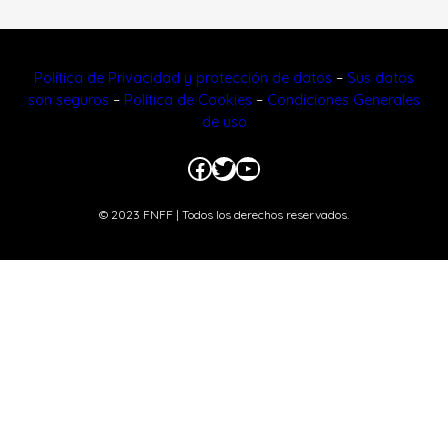
Política de Privacidad y protección de datos
–
Sus datos
son seguros
–
Política de Cookies
–
Condiciones Generales
de uso
Facebook
Twitter
YouTube
© 2023 FNFF | Todos los derechos reservados.