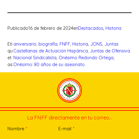
Publicado
16 de febrero de 2024
en
Destacados
, 
Historia
Eti
aniversario
, 
biografía
, 
FNFF
, 
Historia
, 
JONS
, 
Juntas
qu
Castellanas de Actuación Hispánica
, 
Juntas de Ofensiva
et
Nacional Sindicalista
, 
Onésimo Redondo Ortega
, 
as:
Onésimo: 80 años de su asesinato
La FNFF directamente en tu correo…
Nombre
*
E-mail
*