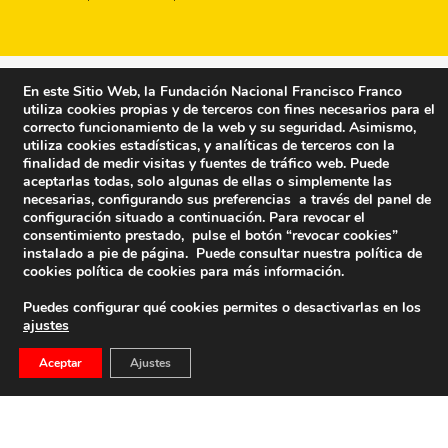
En este Sitio Web, la Fundación Nacional Francisco Franco
utiliza cookies propias y de terceros con fines necesarios para el
correcto funcionamiento de la web y su seguridad. Asimismo,
utiliza cookies estadísticas, y analíticas de terceros con la
finalidad de medir visitas y fuentes de tráfico web. Puede
aceptarlas todas, solo algunas de ellas o simplemente las
necesarias, configurando sus preferencias a través del panel de
configuración situado a continuación. Para revocar el
consentimiento prestado, pulse el botón “revocar cookies”
instalado a pie de página. Puede consultar nuestra política de
cookies
política de cookies
para más información.
Puedes configurar qué cookies permites o desactivarlas en los
ajustes
Fundación Nacional Francisco Franco
Aceptar
Ajustes
Calle Edgar Neville, 1 -1º Izq
(antes calle General Moscardó)
28020 (Madrid) – Tel. 91 541 21 22