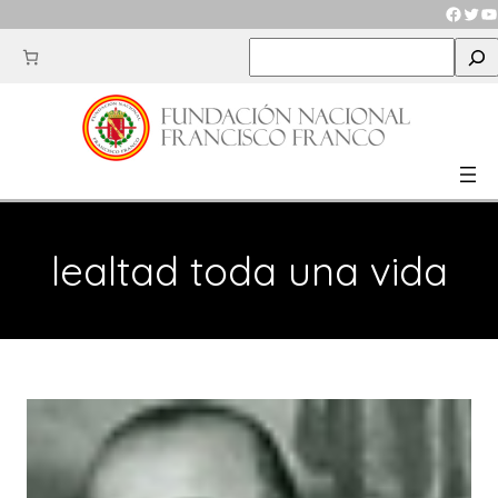
Saltar
Faceb
Twit
Y
al
S
contenido
e
a
r
c
h
lealtad toda una vida