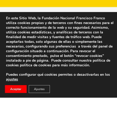
En este Sitio Web, la Fundación Nacional Francisco Franco
utiliza cookies propias y de terceros con fines necesarios para el
correcto funcionamiento de la web y su seguridad. Asimismo,
utiliza cookies estadísticas, y analíticas de terceros con la
finalidad de medir visitas y fuentes de tráfico web. Puede
aceptarlas todas, solo algunas de ellas o simplemente las
necesarias, configurando sus preferencias a través del panel de
configuración situado a continuación. Para revocar el
consentimiento prestado, pulse el botón “revocar cookies”
instalado a pie de página. Puede consultar nuestra política de
cookies
política de cookies
para más información.
Puedes configurar qué cookies permites o desactivarlas en los
ajustes
Fundación Nacional Francisco Franco
Aceptar
Ajustes
Calle Edgar Neville, 1 -1º Izq
(antes calle General Moscardó)
28020 (Madrid) – Tel. 91 541 21 22
Contacta con nosotros