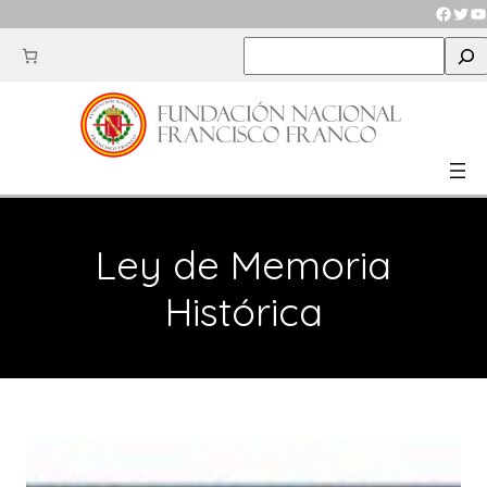
Saltar
Faceb
Twit
Y
al
S
contenido
e
a
r
c
h
Ley de Memoria
Histórica