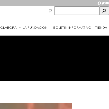
Faceb
Twit
Y
S
e
a
r
COLABORA
LA FUNDACIÓN
BOLETIN INFORMATIVO
TIENDA
c
h