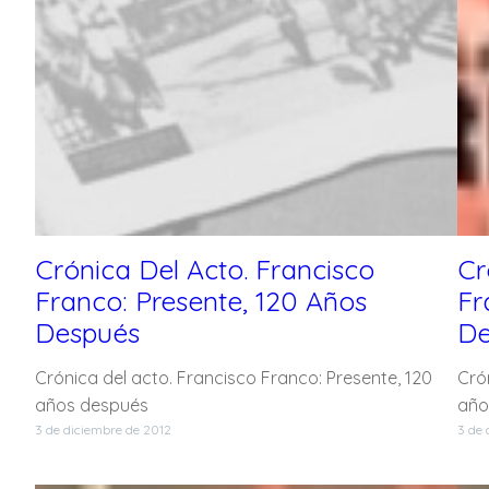
Crónica Del Acto. Francisco
Cr
Franco: Presente, 120 Años
Fr
Después
De
Crónica del acto. Francisco Franco: Presente, 120
Cró
años después
año
3 de diciembre de 2012
3 de 