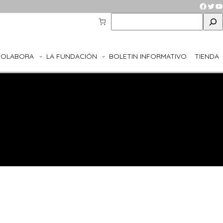
Faceb
Twit
Y
S
e
a
r
COLABORA
LA FUNDACIÓN
BOLETIN INFORMATIVO
TIENDA
c
h