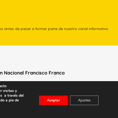
los antes de pasar a formar parte de nuestro canal informativo.
n Nacional Francisco Franco
Neville, 1 -1º Izq
ecto
r visitas y
le General Moscardó)
s a través del
id) – Tel. 91 541 21 22
ado a pie de
Aceptar
Ajustes
con nosotros