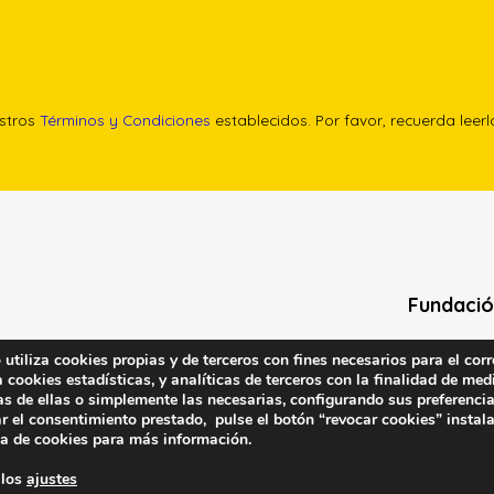
estros
Términos y Condiciones
establecidos. Por favor, recuerda leer
Fundació
Calle Edgar 
tiliza cookies propias y de terceros con fines necesarios para el corr
cookies estadísticas, y analíticas de terceros con la finalidad de medi
(antes cal
as de ellas o simplemente las necesarias, configurando sus preferencia
28020 (Madr
r el consentimiento prestado, pulse el botón “revocar cookies” instal
ca de cookies
para más información.
Contacta 
 los
ajustes