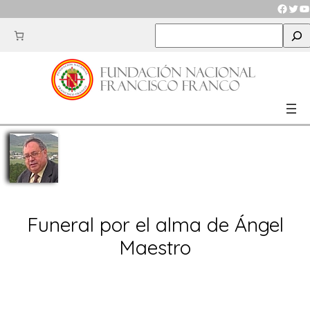
Saltar
Faceb
Twit
Y
al
S
contenido
e
a
r
c
h
Funeral por el alma de Ángel
Maestro