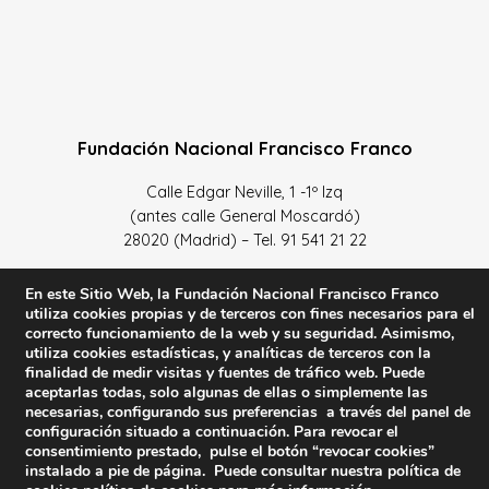
Fundación Nacional Francisco Franco
Calle Edgar Neville, 1 -1º Izq
(antes calle General Moscardó)
28020 (Madrid) – Tel. 91 541 21 22
Contacta con nosotros
En este Sitio Web, la Fundación Nacional Francisco Franco
utiliza cookies propias y de terceros con fines necesarios para el
correcto funcionamiento de la web y su seguridad. Asimismo,
utiliza cookies estadísticas, y analíticas de terceros con la
finalidad de medir visitas y fuentes de tráfico web. Puede
Política de Privacidad y protección de datos
–
Sus datos
aceptarlas todas, solo algunas de ellas o simplemente las
necesarias, configurando sus preferencias a través del panel de
son seguros
–
Política de Cookies
–
Condiciones Generales
configuración situado a continuación. Para revocar el
de uso
consentimiento prestado, pulse el botón “revocar cookies”
instalado a pie de página. Puede consultar nuestra política de
Facebook
Twitter
YouTube