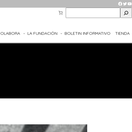
Faceb
Twit
Y
S
e
a
r
COLABORA
LA FUNDACIÓN
BOLETIN INFORMATIVO
TIENDA
c
h