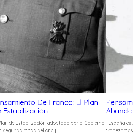
nsamiento De Franco: El Plan
Pensami
 Estabilización
Abando
Plan de Estabilización adoptado por el Gobierno
España est
la segunda mitad del año […]
tropezamos 