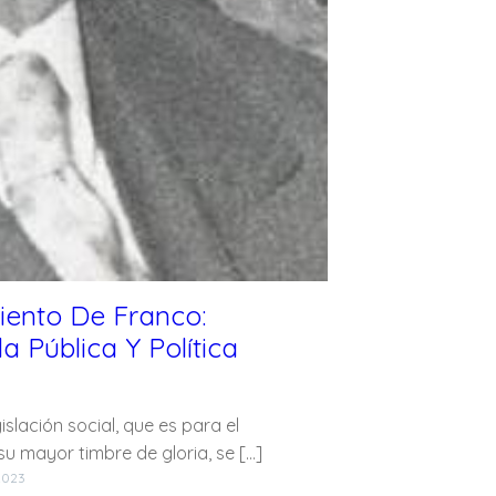
ento De Franco:
 Pública Y Política
slación social, que es para el
u mayor timbre de gloria, se […]
 2023