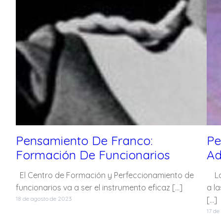
Pensamiento De Franco:
Pe
Formación De Funcionarios
Ad
El Centro de Formación y Perfeccionamiento de
La 
funcionarios va a ser el instrumento eficaz […]
a l
18 de agosto de 2023
[…]
17 de