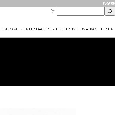
Faceb
Twit
Y
S
e
a
r
COLABORA
LA FUNDACIÓN
BOLETIN INFORMATIVO
TIENDA
c
h