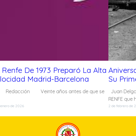
 Renfe De 1973 Preparó La Alta
Anivers
locidad Madrid-Barcelona
Su Prim
dacción Veinte años antes de que se
Juan Delga
RENFE que h
 enero de 2026
2 de febrero de 