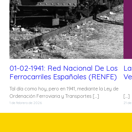
01-02-1941: Red Nacional De Los
La
Ferrocarriles Españoles (RENFE)
Ve
Tal día como hoy, pero en 1941, mediante la Ley de
Re
Ordenación Ferroviaria y Transportes […]
[…]
1 de febrero de 2026
21 de