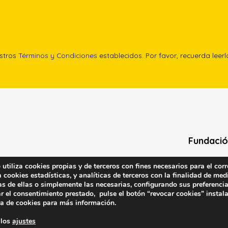
estros
Términos y Condiciones
establecidos. Por favor, recuerda leer
Fundació
Calle Edgar 
tiliza cookies propias y de terceros con fines necesarios para el corr
cookies estadísticas, y analíticas de terceros con la finalidad de medi
(antes cal
as de ellas o simplemente las necesarias, configurando sus preferencia
28020 (Madr
r el consentimiento prestado, pulse el botón “revocar cookies” instal
ca de cookies
para más información.
Contacta 
 los
ajustes