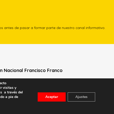
los antes de pasar a formar parte de nuestro canal informativo.
n Nacional Francisco Franco
Neville, 1 -1º Izq
ecto
r visitas y
le General Moscardó)
s a través del
id) – Tel. 91 541 21 22
ado a pie de
Aceptar
Ajustes
con nosotros