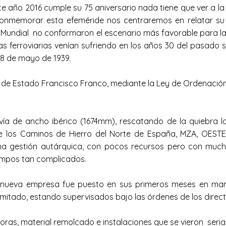
año 2016 cumple su 75 aniversario nada tiene que ver a la d
a conmemorar esta efeméride nos centraremos en relatar su
 Mundial no conformaron el escenario más favorable para la 
 ferroviarias venían sufriendo en los años 30 del pasado s
 8 de mayo de 1939.
fe de Estado Francisco Franco, mediante la Ley de Ordenación
 de ancho ibérico (1674mm), rescatando de la quiebra las
los Caminos de Hierro del Norte de España, MZA, OESTE
a gestión autárquica, con pocos recursos pero con much
iempos tan complicados.
la nueva empresa fue puesto en sus primeros meses en m
imitado, estando supervisados bajo las órdenes de los direct
s, material remolcado e instalaciones que se vieron seriam