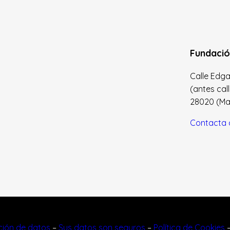
Fundació
Calle Edgar 
(antes cal
28020 (Madr
Contacta 
cción de datos
–
Sus datos son seguros
–
Política de Cookies