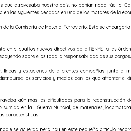
s que atravesaba nuestro país, no ponían nada fácil al Cau
iría en las siguientes décadas en uno de los motores de la e
de la Comisaría de Material Ferroviario. Esta se encargaría
to en el cual los nuevos directivos de la RENFE a las órde
recayendo sobre ellos toda la responsabilidad de sus cargos.
líneas y estaciones de diferentes compañías, junto al ma
stribuirse los servicios y medios con los que afrontar el 
vaba aún más las dificultades para la reconstrucción de
umido en la II Guerra Mundial, de materiales, locomotora
s características.
 nadie se acuerda pero hoy en este pequeño artículo recorda