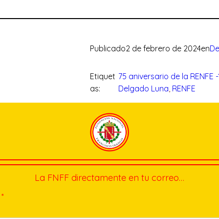
Publicado
2 de febrero de 2024
en
De
Etiquet
75 aniversario de la RENFE -
as:
Delgado Luna
, 
RENFE
La FNFF directamente en tu correo…
*