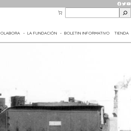
Faceb
Twit
Y
S
e
a
r
COLABORA
LA FUNDACIÓN
BOLETIN INFORMATIVO
TIENDA
c
h