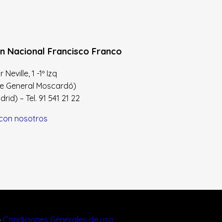
n Nacional Francisco Franco
Neville, 1 -1º Izq
le General Moscardó)
id) – Tel. 91 541 21 22
con nosotros
–
Condiciones Generales de uso