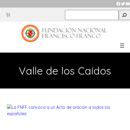
Saltar
Faceb
Twit
Y
al
S
contenido
e
a
r
c
h
Valle de los Caídos