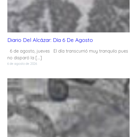
Diario Del Alcázar: Día 6 De Agosto
6 de agosto, jueves El día transcurrió muy tranquilo pues
no disparó la […]
6 de agosto de 2026