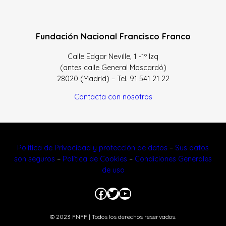
Fundación Nacional Francisco Franco
Calle Edgar Neville, 1 -1º Izq
(antes calle General Moscardó)
28020 (Madrid) – Tel. 91 541 21 22
Contacta con nosotros
Política de Privacidad y protección de datos
–
Sus datos
son seguros
–
Política de Cookies
–
Condiciones Generales
de uso
Facebook
Twitter
YouTube
© 2023 FNFF | Todos los derechos reservados.