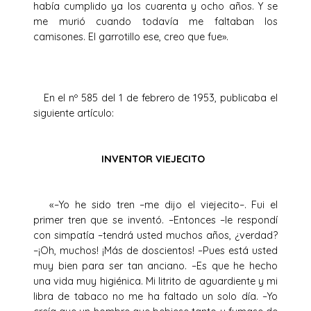
había cumplido ya los cuarenta y ocho años. Y se
me murió cuando todavía me faltaban los
camisones. El garrotillo ese, creo que fue».
En el nº 585 del 1 de febrero de 1953, publicaba el
siguiente artículo:
INVENTOR VIEJECITO
«–Yo he sido tren –me dijo el viejecito–. Fui el
primer tren que se inventó. –Entonces –le respondí
con simpatía –tendrá usted muchos años, ¿verdad?
–¡Oh, muchos! ¡Más de doscientos! –Pues está usted
muy bien para ser tan anciano. –Es que he hecho
una vida muy higiénica. Mi litrito de aguardiente y mi
libra de tabaco no me ha faltado un solo día. –Yo