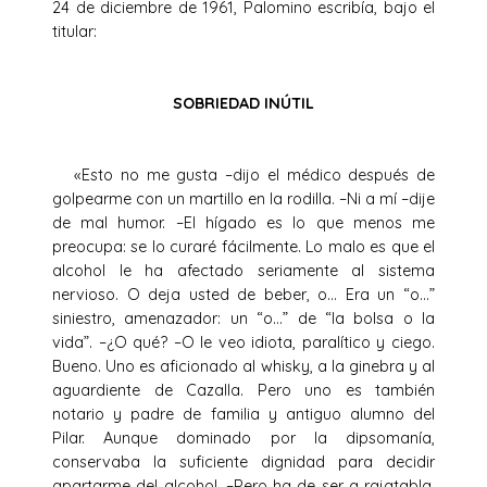
24 de diciembre de 1961, Palomino escribía, bajo el
titular:
SOBRIEDAD INÚTIL
«Esto no me gusta –dijo el médico después de
golpearme con un martillo en la rodilla. –Ni a mí –dije
de mal humor. –El hígado es lo que menos me
preocupa: se lo curaré fácilmente. Lo malo es que el
alcohol le ha afectado seriamente al sistema
nervioso. O deja usted de beber, o… Era un “o…”
siniestro, amenazador: un “o…” de “la bolsa o la
vida”. –¿O qué? –O le veo idiota, paralítico y ciego.
Bueno. Uno es aficionado al whisky, a la ginebra y al
aguardiente de Cazalla. Pero uno es también
notario y padre de familia y antiguo alumno del
Pilar. Aunque dominado por la dipsomanía,
conservaba la suficiente dignidad para decidir
apartarme del alcohol. –Pero ha de ser a rajatabla.