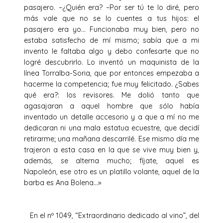
pasajero. –¿Quién era? –Por ser tú te lo diré, pero
más vale que no se lo cuentes a tus hijos: el
pasajero era yo… Funcionaba muy bien, pero no
estaba satisfecho de mí mismo; sabía que a mi
invento le faltaba algo y debo confesarte que no
logré descubrirlo. Lo inventó un maquinista de la
línea Torralba-Soria, que por entonces empezaba a
hacerme la competencia; fue muy felicitado. ¿Sabes
qué era?: los revisores. Me dolió tanto que
agasajaran a aquel hombre que sólo había
inventado un detalle accesorio y a que a mí no me
dedicaran ni una mala estatua ecuestre, que decidí
retirarme; una mañana descarrilé. Ese mismo día me
trajeron a esta casa en la que se vive muy bien y,
además, se alterna mucho; fíjate, aquel es
Napoleón, ese otro es un platillo volante, aquel de la
barba es Ana Bolena…»
En el nº 1049, “Extraordinario dedicado al vino”, del