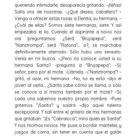
queriendo intimidarle, desaparecía gritando: –¡Niñas!
Salía una de nosotras. –¿Qué desea, caballero? –
Vengo a ofrecer estas rosas a Elenita, su hermana. –
¿Cuál de ellas? Somos siete hermanas, siete. Y así
empezaba el lío. Cuando el aspirante a novio nos
oía preguntarnos: ¿Será “Brujapepa”, será
“Nariztrompa”, será “Ratona”… o?, se marchaba
definitivamente aterrado. Sólo hubo uno sensato.
Venía en mi busca. –¿Pero no conoce usted a su
hermana Sarita? –preguntó a “Brujapepa”. –Sí,
señor, pero por el mote. –Llámela. –¡”Nariztrompa”! –
gritó, al azar, mi hermana. –No, no es esta –dijo el
joven al verla… ¿Sarita sabe cómo se llama, o sólo
se conoce a sí misma también por el mote? –Sí;
cada una sabemos nuestro propio nombre. –Pues
gritemos “¡Sarita”! y saldrá –dijo aquel talento
excepcional. Y salí entre el griterío de mis hermanas
que gritaban: “¡Es “Cabraloca”; mira quién es Sarita!”
Y nos hicimos novios. Me puse a bordar manteles y
juegos de cama, sin tener en cuenta que el galán