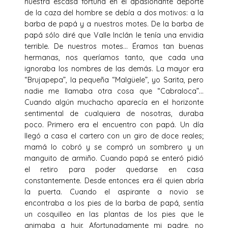
nuestra escasa fortuna en el apasionante deporte
de la caza del hombre se debía a dos motivos: a la
barba de papá y a nuestros motes. De la barba de
papá sólo diré que Valle Inclán le tenía una envidia
terrible. De nuestros motes… Éramos tan buenas
hermanas, nos queríamos tanto, que cada una
ignoraba los nombres de las demás. La mayor era
“Brujapepa”, la pequeña “Malgüele”, yo Sarita, pero
nadie me llamaba otra cosa que “Cabraloca”…
Cuando algún muchacho aparecía en el horizonte
sentimental de cualquiera de nosotras, duraba
poco. Primero era el encuentro con papá. Un día
llegó a casa el cartero con un giro de doce reales;
mamá lo cobró y se compró un sombrero y un
manguito de armiño. Cuando papá se enteró pidió
el retiro para poder quedarse en casa
constantemente. Desde entonces era él quien abría
la puerta. Cuando el aspirante a novio se
encontraba a los pies de la barba de papá, sentía
un cosquilleo en las plantas de los pies que le
animaba a huir. Afortunadamente mi padre, no