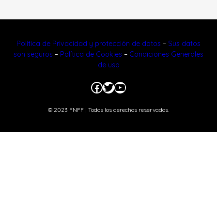
Política de Privacidad y protección de datos
–
Sus datos
son seguros
–
Política de Cookies
–
Condiciones Generales
de uso
Facebook
Twitter
YouTube
© 2023 FNFF | Todos los derechos reservados.