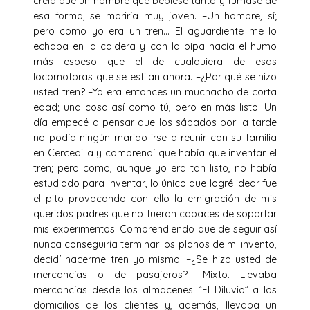
creía que un hombre que bebiese tanto y fumase de
esa forma, se moriría muy joven. –Un hombre, sí;
pero como yo era un tren… El aguardiente me lo
echaba en la caldera y con la pipa hacía el humo
más espeso que el de cualquiera de esas
locomotoras que se estilan ahora. –¿Por qué se hizo
usted tren? –Yo era entonces un muchacho de corta
edad; una cosa así como tú, pero en más listo. Un
día empecé a pensar que los sábados por la tarde
no podía ningún marido irse a reunir con su familia
en Cercedilla y comprendí que había que inventar el
tren; pero como, aunque yo era tan listo, no había
estudiado para inventar, lo único que logré idear fue
el pito provocando con ello la emigración de mis
queridos padres que no fueron capaces de soportar
mis experimentos. Comprendiendo que de seguir así
nunca conseguiría terminar los planos de mi invento,
decidí hacerme tren yo mismo. –¿Se hizo usted de
mercancías o de pasajeros? –Mixto. Llevaba
mercancías desde los almacenes “El Diluvio” a los
domicilios de los clientes y, además, llevaba un