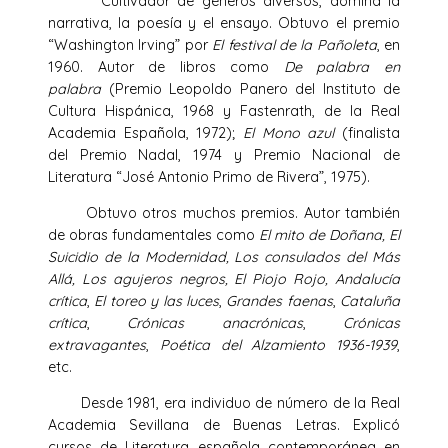
Cultivador de géneros diversos, domina la
narrativa, la poesía y el ensayo. Obtuvo el premio
“Washington Irving” por
El festival de la Pañoleta
, en
1960. Autor de libros como
De palabra en
palabra
(Premio Leopoldo Panero del Instituto de
Cultura Hispánica, 1968 y Fastenrath, de la Real
Academia Española, 1972);
El Mono azul
(finalista
del Premio Nadal, 1974 y Premio Nacional de
Literatura “José Antonio Primo de Rivera”, 1975).
Obtuvo otros muchos premios. Autor también
de obras fundamentales como
El mito de Doñana, El
Suicidio de la Modernidad, Los consulados del Más
Allá, Los agujeros negros, El Piojo Rojo, Andalucía
crítica
,
El toreo y las luces
,
Grandes faenas
,
Cataluña
crítica
,
Crónicas anacrónicas
,
Crónicas
extravagantes
,
Poética del Alzamiento 1936-1939
,
etc.
Desde 1981, era individuo de número de la Real
Academia Sevillana de Buenas Letras. Explicó
cursos de Literatura española contemporánea en