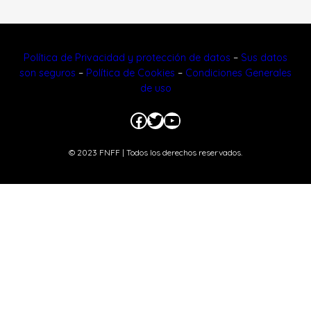
Política de Privacidad y protección de datos
–
Sus datos
son seguros
–
Política de Cookies
–
Condiciones Generales
de uso
Facebook
Twitter
YouTube
© 2023 FNFF | Todos los derechos reservados.