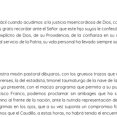
cil cuando acudimos a la justicia misericordiosa de Dios, co
 grato recordar ante el Señor que este hijo suyos le confes
xplícito de Dios, de su Providencia, de la confianza en su
 servicio de la Patria, su vida personal ha llevado siempre
tra misión pastoral dibujaros, con los gruesos trazos que m
renses, la del estadista, timonel taumaturgo de la nave de la
oy ya presente, con el macizo programa que permita a su pu
ancisco Franco, podemos proclamar sin ambages que ha 
 al frente de la nación, ante la nutrida representación de 
ágrimas en los ojos, que a su vez suponía un compromiso fo
 que el Caudillo, a estas horas, no habrá tenido el encuentro