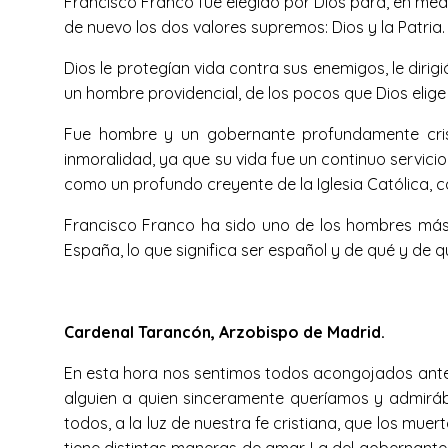
Francisco Franco fue elegido por Dios para, en medio 
de nuevo los dos valores supremos: Dios y la Patria.
Dios le protegían vida contra sus enemigos, le dirig
un hombre providencial, de los pocos que Dios elige
Fue hombre y un gobernante profundamente cris
inmoralidad, ya que su vida fue un continuo servicio 
como un profundo creyente de la Iglesia Católica, c
Francisco Franco ha sido uno de los hombres más 
España, lo que significa ser español y de qué y de qu
Cardenal Tarancón, Arzobispo de Madrid.
En esta hora nos sentimos todos acongojados ante l
alguien a quien sinceramente queríamos y admirá
todos, a la luz de nuestra fe cristiana, que los mu