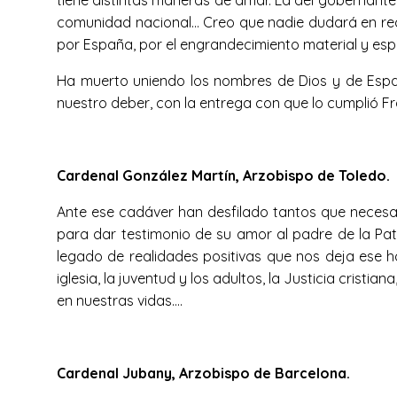
tiene distintas maneras de amar. La del gobernante e
comunidad nacional… Creo que nadie dudará en reco
por España, por el engrandecimiento material y espir
Ha muerto uniendo los nombres de Dios y de España
nuestro deber, con la entrega con que lo cumplió Fr
Cardenal González Martín, Arzobispo de Toledo.
Ante ese cadáver han desfilado tantos que neces
para dar testimonio de su amor al padre de la Patr
legado de realidades positivas que nos deja ese h
iglesia, la juventud y los adultos, la Justicia cristi
en nuestras vidas….
Cardenal Jubany, Arzobispo de Barcelona.