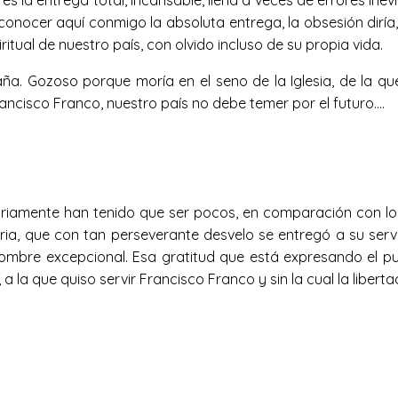
s la entrega total, incansable, llena a veces de errores inevi
nocer aquí conmigo la absoluta entrega, la obsesión diría,
itual de nuestro país, con olvido incluso de su propia vida.
. Gozoso porque moría en el seno de la Iglesia, de la que
ancisco Franco, nuestro país no debe temer por el futuro….
ariamente han tenido que ser pocos, en comparación con l
ia, que con tan perseverante desvelo se entregó a su servic
ombre excepcional. Esa gratitud que está expresando el pue
ana, a la que quiso servir Francisco Franco y sin la cual la lib