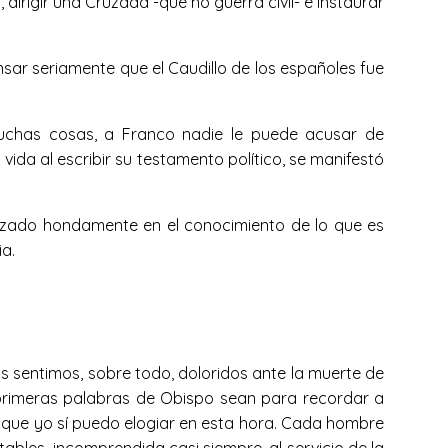
 dirigir una Cruzada -que no guerra civil- e instaurar
ensar seriamente que el Caudillo de los españoles fue
uchas cosas, a Franco nadie le puede acusar de
 vida al escribir su testamento político, se manifestó
izado hondamente en el conocimiento de lo que es
ia.
s sentimos, sobre todo, doloridos ante la muerte de
primeras palabras de Obispo sean para recordar a
el que yo sí puedo elogiar en esta hora. Cada hombre