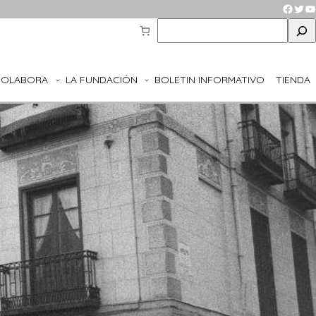
Faceb
Twit
Y
S
e
a
r
COLABORA
LA FUNDACIÓN
BOLETIN INFORMATIVO
TIENDA
c
h