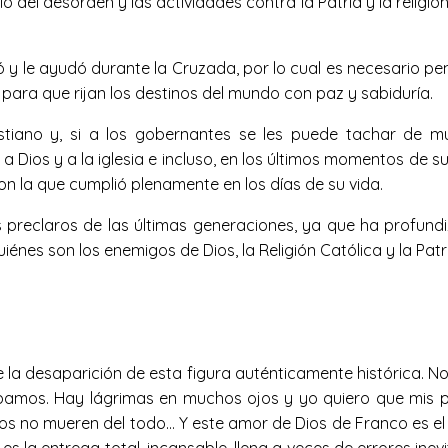
del desorden y las actividades contra la Patria y la religión,
ió y le ayudó durante la Cruzada, por lo cual es necesario p
 para que rijan los destinos del mundo con paz y sabiduría.
tiano y, si a los gobernantes se les puede tachar de m
a Dios y a la iglesia e incluso, en los últimos momentos de su
on la que cumplió plenamente en los días de su vida.
preclaros de las últimas generaciones, ya que ha profund
iénes son los enemigos de Dios, la Religión Católica y la Patr
a desaparición de esta figura auténticamente histórica. No
bamos. Hay lágrimas en muchos ojos y yo quiero que mis 
ertos no mueren del todo… Y este amor de Dios de Franco es 