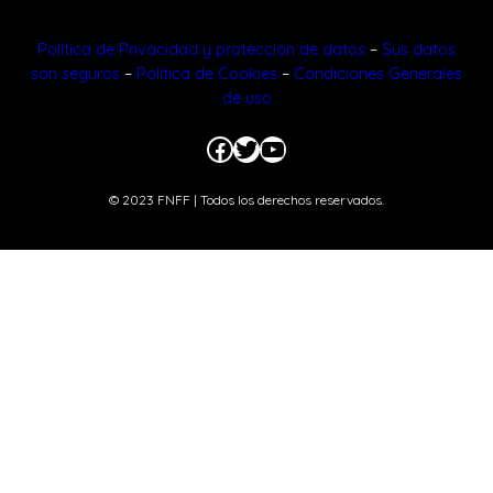
Política de Privacidad y protección de datos
–
Sus datos
son seguros
–
Política de Cookies
–
Condiciones Generales
de uso
Facebook
Twitter
YouTube
© 2023 FNFF | Todos los derechos reservados.