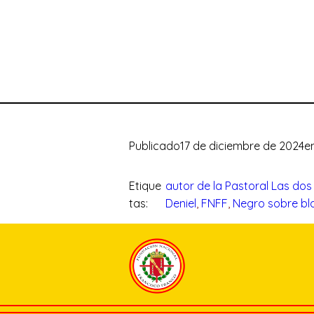
Publicado
17 de diciembre de 2024
e
Etique
autor de la Pastoral Las do
tas:
Deniel
, 
FNFF
, 
Negro sobre bl