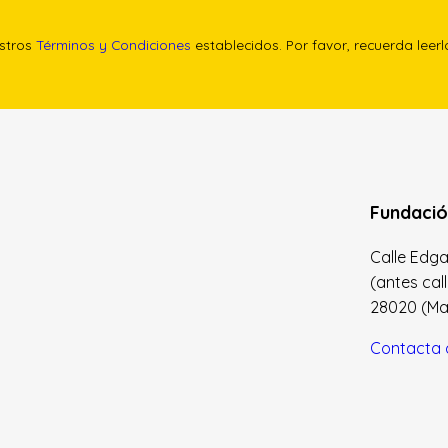
estros
Términos y Condiciones
establecidos. Por favor, recuerda leer
Fundació
Calle Edgar 
(antes cal
28020 (Madr
Contacta 