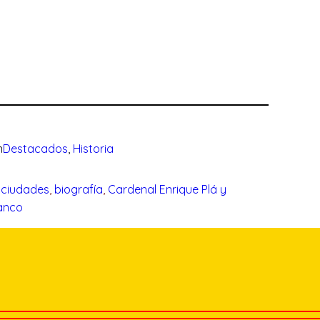
n
Destacados
, 
Historia
s ciudades
, 
biografía
, 
Cardenal Enrique Plá y
anco