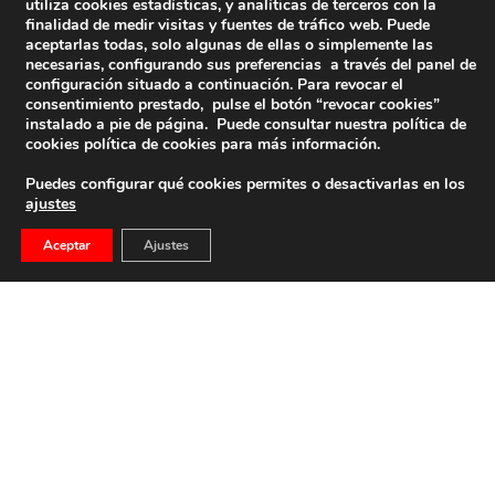
utiliza cookies estadísticas, y analíticas de terceros con la
finalidad de medir visitas y fuentes de tráfico web. Puede
aceptarlas todas, solo algunas de ellas o simplemente las
necesarias, configurando sus preferencias a través del panel de
configuración situado a continuación. Para revocar el
consentimiento prestado, pulse el botón “revocar cookies”
instalado a pie de página. Puede consultar nuestra política de
cookies
política de cookies
para más información.
Puedes configurar qué cookies permites o desactivarlas en los
ajustes
Aceptar
Ajustes
Luis Carrero Blanco, La Continuidad Asesinada
PPG Luis Carrero Blanco nació en Santoña, Santander, el 3
de marzo de 1903. Era […]
19 de diciembre de 2025