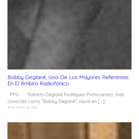
Bobby Deglané, Uno De Los Mayores Referentes
En El Ámbito Radiofónico
PPG Roberto Deglané Rodríguez-Portocarrero, más
conocido como “Bobby Deglané”, nació en […]
18 de enero de 2026