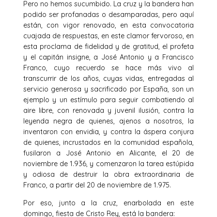
Pero no hemos sucumbido. La cruz y la bandera han
podido ser profanadas o desamparadas, pero aquí
están, con vigor renovado, en esta convocatoria
cuajada de respuestas, en este clamor fervoroso, en
esta proclama de fidelidad y de gratitud, el profeta
y el capitán insigne, a José Antonio y a Francisco
Fran­co, cuyo recuerdo se hace más vivo al
transcurrir de los años, cuyas vidas, en­tregadas al
servicio generosa y sacrificado por España, son un
ejemplo y un estímulo para seguir combatiendo al
aire libre, con renovada y juvenil ilusión, con­tra la
leyenda negra de quienes, ajenos a nosotros, la
inventaron con envidia, y contra la áspera conjura
de quienes, incrustados en la comunidad española,
fusi­laron a José Antonio en Alicante, el 20 de
noviembre de 1.936, y comenzaron la tarea estúpida
y odiosa de destruir la obra extraordinaria de
Franco, a partir del 20 de noviembre de 1.975.
Por eso, junto a la cruz, enarbolada en este
domingo, fiesta de Cris­to Rey, está la bandera: