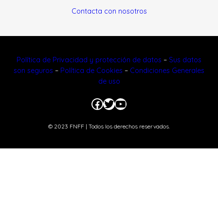
Contacta con nosotros
Política de Privacidad y protección de datos
–
Sus datos
son seguros
–
Política de Cookies
–
Condiciones Generales
de uso
Facebook
Twitter
YouTube
© 2023 FNFF | Todos los derechos reservados.