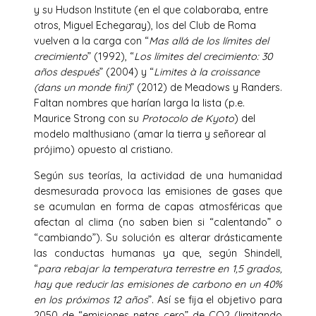
y su Hudson Institute (en el que colaboraba, entre
otros, Miguel Echegaray), los del Club de Roma
vuelven a la carga con “
Mas allá de los límites del
crecimiento
” (1992), “
Los límites del crecimiento: 30
años después
” (2004) y “
Limites à la croissance
(dans un monde fini)
” (2012) de Meadows y Randers.
Faltan nombres que harían larga la lista (p.e.
Maurice Strong con su
Protocolo de Kyoto
) del
modelo malthusiano (amar la tierra y señorear al
prójimo) opuesto al cristiano.
Según sus teorías, la actividad de una humanidad
desmesurada provoca las emisiones de gases que
se acumulan en forma de capas atmosféricas que
afectan al clima (no saben bien si “calentando” o
“cambiando”). Su solución es alterar drásticamente
las conductas humanas ya que, según Shindell,
“
para rebajar la temperatura terrestre en 1,5 grados,
hay que reducir las emisiones de carbono en un 40%
en los próximos 12 años
”. Así se fija el objetivo para
2050 de “emisiones netas cero” de CO2 (limitando