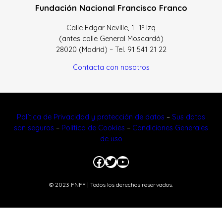
Fundación Nacional Francisco Franco
Calle Edgar Neville, 1 -1º Izq
(antes calle General Moscardó)
28020 (Madrid) – Tel. 91 541 21 22
Contacta con nosotros
Política de Privacidad y protección de datos
–
Sus datos
son seguros
–
Política de Cookies
–
Condiciones Generales
de uso
Facebook
Twitter
YouTube
© 2023 FNFF | Todos los derechos reservados.