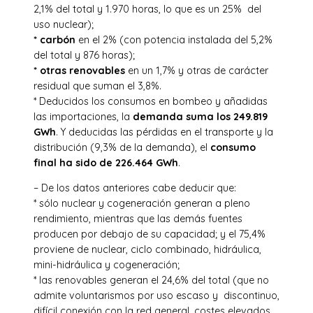
2,1% del total y 1.970 horas, lo que es un 25% del
uso nuclear);
* carbón
en el 2% (con potencia instalada del 5,2%
del total y 876 horas);
* otras renovables
en un 1,7% y otras de carácter
residual que suman el 3,8%.
* Deducidos los consumos en bombeo y añadidas
las importaciones, la
demanda suma los 249.819
GWh
. Y deducidas las pérdidas en el transporte y la
distribución (9,3% de la demanda), el
consumo
final ha sido de 226.464 GWh
.
– De los datos anteriores cabe deducir que:
* sólo nuclear y cogeneración generan a pleno
rendimiento, mientras que las demás fuentes
producen por debajo de su capacidad; y el 75,4%
proviene de nuclear, ciclo combinado, hidráulica,
mini-hidráulica y cogeneración;
* las renovables generan el 24,6% del total (que no
admite voluntarismos por uso escaso y discontinuo,
difícil conexión con la red general, costes elevados