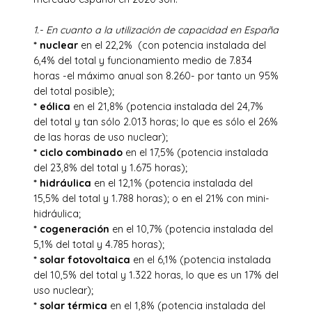
1.- En cuanto a la utilización de capacidad en España
* nuclear
en el 22,2% (con potencia instalada del
6,4% del total y funcionamiento medio de 7.834
horas -el máximo anual son 8.260- por tanto un 95%
del total posible);
* eólica
en el 21,8% (potencia instalada del 24,7%
del total y tan sólo 2.013 horas; lo que es sólo el 26%
de las horas de uso nuclear);
* ciclo combinado
en el 17,5% (potencia instalada
del 23,8% del total y 1.675 horas);
* hidráulica
en el 12,1% (potencia instalada del
15,5% del total y 1.788 horas); o en el 21% con mini-
hidráulica;
* cogeneración
en el 10,7% (potencia instalada del
5,1% del total y 4.785 horas);
* solar fotovoltaica
en el 6,1% (potencia instalada
del 10,5% del total y 1.322 horas, lo que es un 17% del
uso nuclear);
* solar térmica
en el 1,8% (potencia instalada del