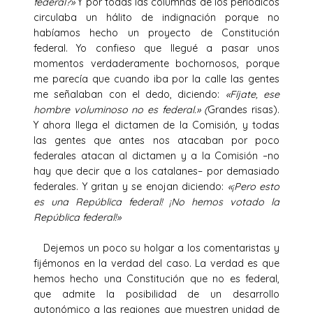
federal?»
Y por todas las columnas de los periódicos
circulaba un hálito de indignación porque no
habíamos hecho un proyecto de Constitución
federal. Yo confieso que llegué a pasar unos
momentos verdaderamente bochornosos, porque
me parecía que cuando iba por la calle las gentes
me señalaban con el dedo, diciendo:
«Fíjate, ese
hombre voluminoso no es federal.» (
Grandes risas).
Y ahora llega el dictamen de la Comisión, y todas
las gentes que antes nos atacaban por poco
federales atacan al dictamen y a la Comisión –no
hay que decir que a los catalanes– por demasiado
federales. Y gritan y se enojan diciendo:
«¡Pero esto
es una República federal! ¡No hemos votado la
República federal!»
Dejemos un poco su holgar a los comentaristas y
fijémonos en la verdad del caso. La verdad es que
hemos hecho una Constitución que no es federal,
que admite la posibilidad de un desarrollo
autonómico a las regiones que muestren unidad de