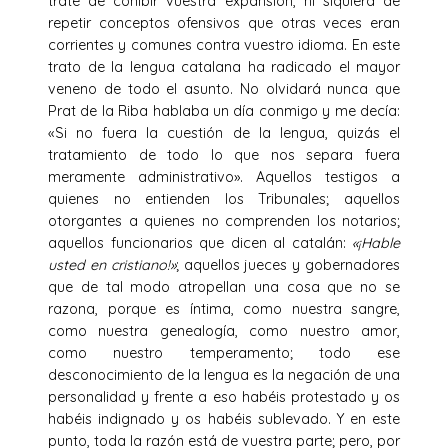
trate de cohibir vuestra expansión, ni siquiera de
repetir conceptos ofensivos que otras veces eran
corrientes y comunes contra vuestro idioma. En este
trato de la lengua catalana ha radicado el mayor
veneno de todo el asunto. No olvidará nunca que
Prat de la Riba hablaba un día conmigo y me decía:
«Si no fuera la cuestión de la lengua, quizás el
tratamiento de todo lo que nos separa fuera
meramente administrativo». Aquellos testigos a
quienes no entienden los Tribunales; aquellos
otorgantes a quienes no comprenden los notarios;
aquellos funcionarios que dicen al catalán:
«¡Hable
usted en cristiano!»
; aquellos jueces y gobernadores
que de tal modo atropellan una cosa que no se
razona, porque es íntima, como nuestra sangre,
como nuestra genealogía, como nuestro amor,
como nuestro temperamento; todo ese
desconocimiento de la lengua es la negación de una
personalidad y frente a eso habéis protestado y os
habéis indignado y os habéis sublevado. Y en este
punto, toda la razón está de vuestra parte; pero, por