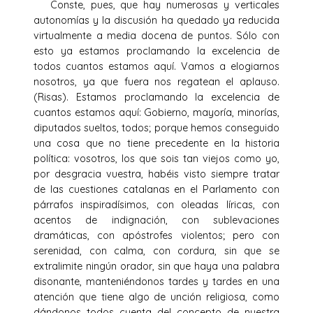
Conste, pues, que hay numerosas y verticales
autonomías y la discusión ha quedado ya reducida
virtualmente a media docena de puntos. Sólo con
esto ya estamos proclamando la excelencia de
todos cuantos estamos aquí. Vamos a elogiarnos
nosotros, ya que fuera nos regatean el aplauso.
(Risas). Estamos proclamando la excelencia de
cuantos estamos aquí: Gobierno, mayoría, minorías,
diputados sueltos, todos; porque hemos conseguido
una cosa que no tiene precedente en la historia
política: vosotros, los que sois tan viejos como yo,
por desgracia vuestra, habéis visto siempre tratar
de las cuestiones catalanas en el Parlamento con
párrafos inspiradísimos, con oleadas líricas, con
acentos de indignación, con sublevaciones
dramáticas, con apóstrofes violentos; pero con
serenidad, con calma, con cordura, sin que se
extralimite ningún orador, sin que haya una palabra
disonante, manteniéndonos tardes y tardes en una
atención que tiene algo de unción religiosa, como
dándonos todos cuenta del concepto de nuestra