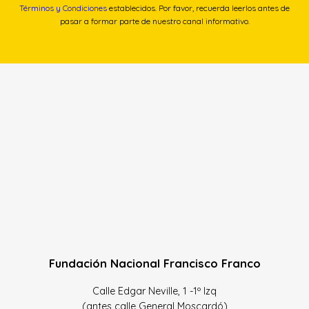
Términos y Condiciones
establecidos. Por favor, recuerda leerlos antes de
pasar a formar parte de nuestro canal informativo.
Fundación Nacional Francisco Franco
Calle Edgar Neville, 1 -1º Izq
(antes calle General Moscardó)