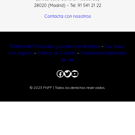
28020 (Madrid) – Tel. 91 541 21 22
Contacta con nosotros
Política de Privacidad y protección de datos
–
Sus datos
son seguros
–
Política de Cookies
–
Condiciones Generales
de uso
Facebook
Twitter
YouTube
© 2023 FNFF | Todos los derechos reservados.