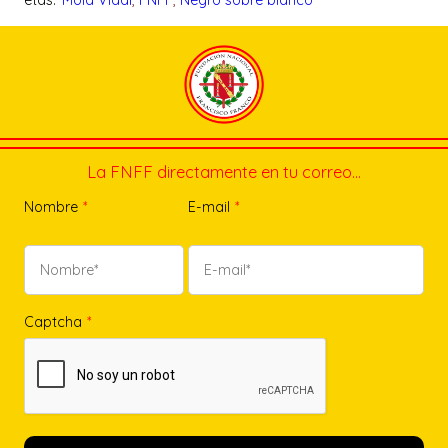
etas:
Mola Vidal
, 
FNFF
, 
Negro sobre blanco
La FNFF directamente en tu correo…
Nombre
*
E-mail
*
Captcha
*