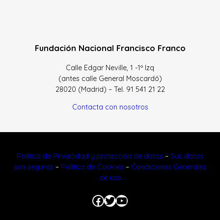
Fundación Nacional Francisco Franco
Calle Edgar Neville, 1 -1º Izq
(antes calle General Moscardó)
28020 (Madrid) – Tel. 91 541 21 22
Contacta con nosotros
Política de Privacidad y protección de datos
–
Sus datos
son seguros
–
Política de Cookies
–
Condiciones Generales
de uso
Facebook
Twitter
YouTube