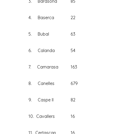
3. Barasona
85
4. Baserca
22
5. Bubal
63
6. Calanda
54
7. Camarasa
163
8. Canelles
679
9. Caspe II
82
10. Cavallers
16
11. Certascan
16