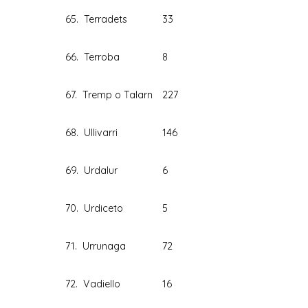
65. Terradets
33
66. Terroba
8
67. Tremp o Talarn
227
68. Ullivarri
146
69. Urdalur
6
70. Urdiceto
5
71. Urrunaga
72
72. Vadiello
16