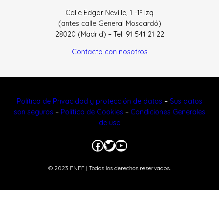
Calle Edgar Neville, 1 -1º Izq
(antes calle General Moscardó)
28020 (Madrid) – Tel. 91 541 21 22
Contacta con nosotros
Política de Privacidad y protección de datos
–
Sus datos
son seguros
–
Política de Cookies
–
Condiciones Generales
de uso
Facebook
Twitter
YouTube
© 2023 FNFF | Todos los derechos reservados.