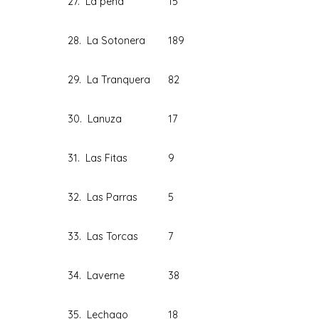
27. La peña
15
28. La Sotonera
189
29. La Tranquera
82
30. Lanuza
17
31. Las Fitas
9
32. Las Parras
5
33. Las Torcas
7
34. Laverne
38
35. Lechago
18