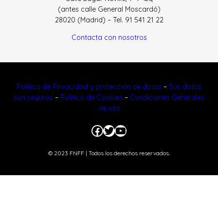
(antes calle General Moscardó)
28020 (Madrid) – Tel. 91 541 21 22
Contacta con nosotros
Política de Privacidad y protección de datos
–
Sus datos
son seguros
–
Política de Cookies
–
Condiciones Generales
de uso
Facebook
Twitter
YouTube
© 2023 FNFF | Todos los derechos reservados.