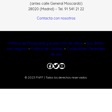
(antes calle General Moscardó)
28020 (Madrid) – Tel. 91 541 21 22
Contacta con nosotros
Política de Privacidad y protección de datos
–
Sus datos
son seguros
–
Política de Cookies
–
Condiciones Generales
de uso
Facebook
Twitter
YouTube
© 2023 FNFF | Todos los derechos reservados.