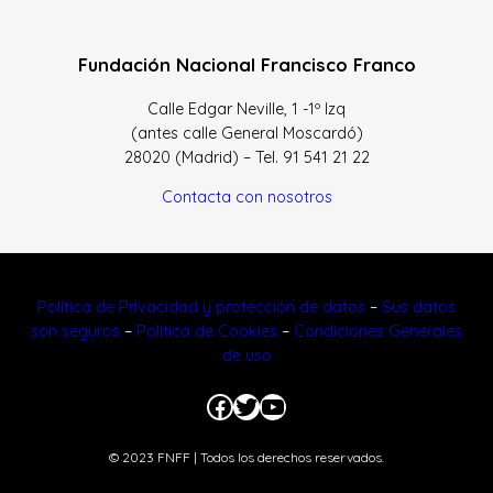
Fundación Nacional Francisco Franco
Calle Edgar Neville, 1 -1º Izq
(antes calle General Moscardó)
28020 (Madrid) – Tel. 91 541 21 22
Contacta con nosotros
Política de Privacidad y protección de datos
–
Sus datos
son seguros
–
Política de Cookies
–
Condiciones Generales
de uso
Facebook
Twitter
YouTube
© 2023 FNFF | Todos los derechos reservados.