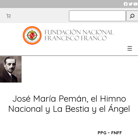
Saltar
Faceb
Twit
Y
al
S
contenido
e
a
r
c
h
José María Pemán, el Himno
Nacional y La Bestia y el Ángel
PPG – FNFF