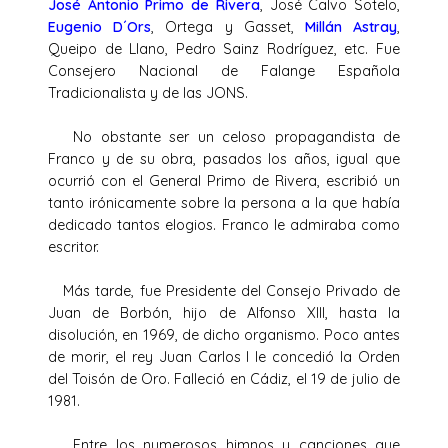
José Antonio Primo de Rivera
, José Calvo Sotelo,
Eugenio D´Ors
, Ortega y Gasset,
Millán Astray
,
Queipo de Llano, Pedro Sainz Rodríguez, etc. Fue
Consejero Nacional de Falange Española
Tradicionalista y de las JONS.
No obstante ser un celoso propagandista de
Franco y de su obra, pasados los años, igual que
ocurrió con el General Primo de Rivera, escribió un
tanto irónicamente sobre la persona a la que había
dedicado tantos elogios. Franco le admiraba como
escritor.
Más tarde, fue Presidente del Consejo Privado de
Juan de Borbón, hijo de Alfonso XIII, hasta la
disolución, en 1969, de dicho organismo. Poco antes
de morir, el rey Juan Carlos I le concedió la Orden
del Toisón de Oro. Falleció en Cádiz, el 19 de julio de
1981.
Entre los numerosos himnos y canciones que