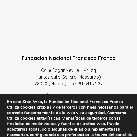
Fundación Nacional Francisco Franco
Calle Edgar Neville, 1 -1º Izq
(antes calle General Moscardó)
28020 (Madrid) – Tel. 91 541 21 22
Contacta con nosotros
En este Sitio Web, la Fundación Nacional Francisco Franco
utiliza cookies propias y de terceros con fines necesarios para el
correcto funcionamiento de la web y su seguridad. Asimismo,
utiliza cookies estadísticas, y analíticas de terceros con la
finalidad de medir visitas y fuentes de tráfico web. Puede
Política de Privacidad y protección de datos
–
Sus datos
aceptarlas todas, solo algunas de ellas o simplemente las
son seguros
–
Política de Cookies
–
Condiciones Generales
necesarias, configurando sus preferencias a través del panel de