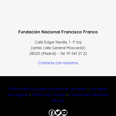
Fundación Nacional Francisco Franco
Calle Edgar Neville, 1 -1º Izq
(antes calle General Moscardó)
28020 (Madrid) – Tel. 91 541 21 22
Contacta con nosotros
Política de Privacidad y protección de datos
–
Sus datos
son seguros
–
Política de Cookies
–
Condiciones Generales
de uso
Facebook
Twitter
YouTube