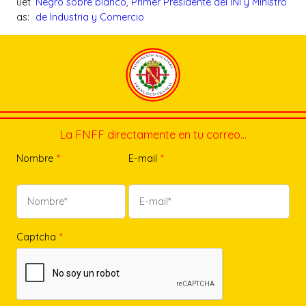
uet
Negro sobre blanco
, 
Primer Presidente del INI y Ministro
as:
de Industria y Comercio
La FNFF directamente en tu correo…
Nombre
*
E-mail
*
Captcha
*