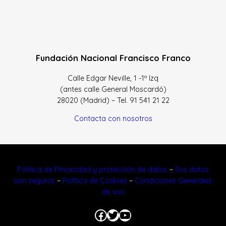
Fundación Nacional Francisco Franco
Calle Edgar Neville, 1 -1º Izq
(antes calle General Moscardó)
28020 (Madrid) – Tel. 91 541 21 22
Contacta con nosotros
Política de Privacidad y protección de datos
–
Sus datos
son seguros
–
Política de Cookies
–
Condiciones Generales
de uso
Facebook
Twitter
YouTube