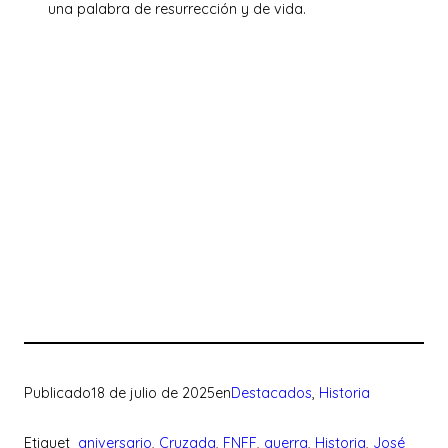
una palabra de resurrección y de vida.
Publicado
18 de julio de 2025
en
Destacados
, 
Historia
Etiquet
aniversario
, 
Cruzada
, 
FNFF
, 
guerra
, 
Historia
, 
José