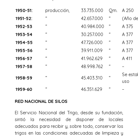
1950-51:
producción,
33.735.000
Qm.
A 250
1951-52:
“
42.657.000
“
(Año de
1952-53
“
40.984.000
“
A 375
1953-54
“
30.257.000
“
A 377
1954-55
“
47.726.000
“
A 377
1955-56
“
39.911.009
“
A 377
1956-57
“
41.962.629
“
A 411
1957-58
“
48.998.762
“
–
Se esta
1958-59
“
45.403.310
“
uso
1959-60
“
46.351.629
“
–
RED NACIONAL DE SILOS
El Servicio Nacional del Trigo, desde su fundación,
sintió la necesidad de disponer de locales
adecuados para recibir y, sobre todo, conservar los
trigos en las condiciones adecuadas de limpieza y