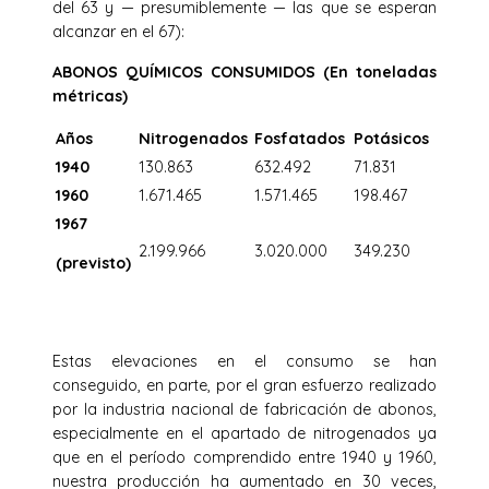
del 63 y — presumiblemente — las que se esperan
alcanzar en el 67):
ABONOS QUÍMICOS CONSUMIDOS (En toneladas
métricas)
Años
Nitrogenados
Fosfatados
Potásicos
1940
130.863
632.492
71.831
1960
1.671.465
1.571.465
198.467
1967
2.199.966
3.020.000
349.230
(previsto)
Estas elevaciones en el consumo se han
conseguido, en parte, por el gran esfuerzo realizado
por la industria nacional de fabricación de abonos,
especialmente en el apartado de nitrogenados ya
que en el período comprendido entre 1940 y 1960,
nuestra producción ha aumentado en 30 veces,