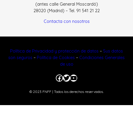
(antes calle General Moscardó)
28020 (Madrid) – Tel. 91 541 21 22
Contacta con nosotros
Política de Privacidad y protección de datos
–
Sus datos
son seguros
–
Política de Cookies
–
Condiciones Generales
de uso
Facebook
Twitter
YouTube
© 2023 FNFF | Todos los derechos reservados.