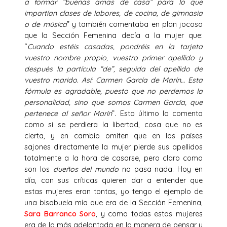
a formar “buenas amas de casa” para lo que
impartían clases de labores, de cocina, de gimnasia
o de música
” y también comentaba en plan jocoso
que la Sección Femenina decía a la mujer que:
“
Cuando estéis casadas, pondréis en la tarjeta
vuestro nombre propio, vuestro primer apellido y
después la partícula “de”, seguida del apellido de
vuestro marido. Así: Carmen García de Marín… Esta
fórmula es agradable, puesto que no perdemos la
personalidad, sino que somos Carmen García, que
pertenece al señor Marín
”. Esto último lo comenta
como si se perdiera la libertad, cosa que no es
cierta, y en cambio omiten que en los países
sajones directamente la mujer pierde sus apellidos
totalmente a la hora de casarse, pero claro como
son los
dueños del mundo
no pasa nada. Hoy en
día, con sus críticas quieren dar a entender que
estas mujeres eran tontas, yo tengo el ejemplo de
una bisabuela mía que era de la Sección Femenina,
Sara Barranco Soro
, y como todas estas mujeres
era de lo más adelantada en la manera de pensar y