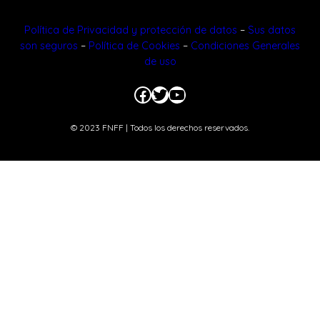
Política de Privacidad y protección de datos
–
Sus datos
son seguros
–
Política de Cookies
–
Condiciones Generales
de uso
Facebook
Twitter
YouTube
© 2023 FNFF | Todos los derechos reservados.